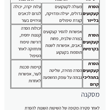
הסרת
מעולה לקעקועים
עלות יקרה, יכולה
קעקועים
גדולים, יעילה ומדויקת,
לגרום לכאבים
בלייזר
קצרת טיפולים
וגירויים בעור
יכולות הסרה
אפשרות להסיר קעקועים
הסרת
קטנות יחסית,
בצורה שלבית, פחות
קעקועים
דורשת טיפוח
כאבים, אפשרות לשנות
בקרמיות
ותחזוקה לאחר
תוספות בקעקוע
הטיפול
הסרת
קיימות סכנות
קעקועים
הסרה מהירה, שליטה
לעור, אפשרות
בתהליכי
גבוהה על עומק ההשפעה
לאחרות
קרום
מסקנה
לאחר סקירה מקיפה של השיטות השונות להסרת