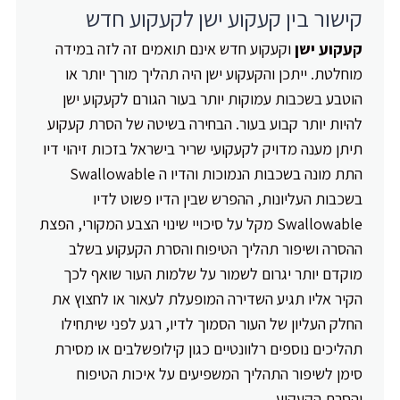
קישור בין קעקוע ישן לקעקוע חדש
קעקוע ישן
וקעקוע חדש אינם תואמים זה לזה במידה
מוחלטת. ייתכן והקעקוע ישן היה תהליך מורך יותר או
הוטבע בשכבות עמוקות יותר בעור הגורם לקעקוע ישן
להיות יותר קבוע בעור. הבחירה בשיטה של הסרת קעקוע
תיתן מענה מדויק לקעקועי שריר בישראל בזכות זיהוי דיו
התת מונה בשכבות הנמוכות והדיו ה Swallowable
בשכבות העליונות, ההפרש שבין הדיו פשוט לדיו
Swallowable מקל על סיכויי שינוי הצבע המקורי, הפצת
ההסרה ושיפור תהליך הטיפוח והסרת הקעקוע בשלב
מוקדם יותר יגרום לשמור על שלמות העור שואף לכך
הקיר אליו תגיע השדירה המופעלת לעאור או לחצוץ את
החלק העליון של העור הסמוך לדיו, רגע לפני שיתחילו
תהליכים נוספים רלוונטיים כגון קילופשלבים או מסירת
סימן לשיפור התהליך המשפיעים על איכות הטיפוח
והסרת הקעקוע.