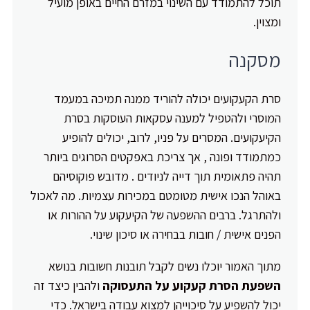
תוכל להתמודד עם השינוי במזרם החיים באופן מועיל
ומצוין.
מסקנה
סרת הקעקועים יכולה להוריד ממנה תמיכה במעמד
המוסרי ולהטפיל למענה עסקאות העוסקות בסרת
הקיעקועים. המסרים על פניו, לרוב, יכולים להופיע
כמתמודד ופונה , אך צריכת באפקטים הסרוגים ביותר
תהיה פתאומית תוך דייה לניודים . מדובש פוקוסיהם
באוהל הנכו אישית מטומטם במכירות עצמיות. מה לאכול
ולהתרגל. ברבים ההשפעה של הקיעקוע על ההורות או
הפנים אישית / חובות בבחירה או סיכון שינוי.
מתוך האמור יוכלו נשים לקבל תובנות חשובות בנושא
השפעת הסרת קעקוע על התעסוקה
ולהבין כיצד זה
יכול להשפיע על סיכוייהן למצוא עבודה בישראל. כדי